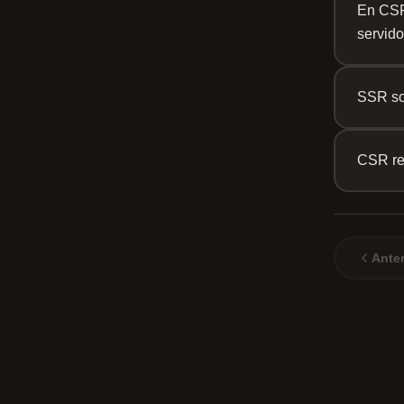
En CSR
servido
SSR so
CSR re
Anter